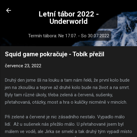
Přeskočit na hlavní obsah
Letní tábor 2022 -
Underworld
Termín tábora: Ne 17.07. - So 30.07.2022
Squid game pokračuje - Tobík přežil
července 23, 2022
Druhý den jsme šli na louku a tam nám řekli, že první kolo bude
jen na zkoušku a teprve až druhé kolo bude na život a na smrt.
Byly tam různé úkoly, třeba zelená a červená, sušenky,
přetahovaná, otázky, most a hra o kuličky nicméně v mincích.
Při zelené a červené je nic zásadního nestalo. Vypadlo málo
lidí. Až u sušenek nás přežilo málo. U přetahované jsem byl
málem ve vodě, ale Jirka se smekl a tak druhý tým vypadl místo