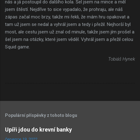
nás a já postoupil do dalšího kola. Šel jsem na mince a měl
jsem štěstí. Nejdříve to sice vypadalo, že prohraju, ale náš
zápas začal moc brzy, takže mi řekli, že mám hru opakovat a
tam už jsem se nedal a vyhrál jsem a tedy i přežil. Nejhorší byl
most, ale cestu jsem už znal od minule, takže jsem jím prošel a
šel jsem na otázky, které jsem věděl. Vyhrál jsem a přežil celou
Squid game.
Tobiáš Hynek
Populární příspěvky z tohoto blogu
Upíři jdou do krevní banky
července 19, 2022